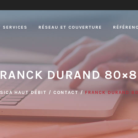
T SERVICES
RÉSEAU ET COUVERTURE
RÉFÉRENC
FRANCK DURAND 80×8
SICA HAUT DÉBIT
/
CONTACT
/
FRANCK DURAND 8